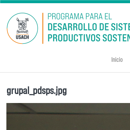
Pasar al contenido principal
Inicio
grupal_pdsps.jpg
Se encuentra usted aquí